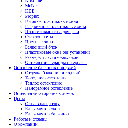
Novoline
Melke
KBE
Proplex
Готовые пластиковые окна
Раздвижные пластиковые окна
Пластиковые окна для дачи
Стеклопакеты
Цветные окна
Балконный блок
Пластиковые окна без установки
Размеры пластиковых окон
Остекление веранды и террасы
Остекление балконов и лоджий
Отделка балконов и лоджий
Холодное остекление
Теплое остекление
Панорамное остекление
Остекление загородных домов
Цены
Окна в рассрочку
Калькулятор окон
Калькулятор балконов
Работы и отзывы
О компании