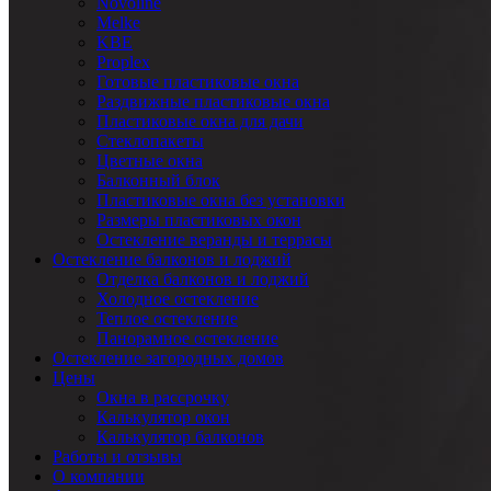
Novoline
Melke
KBE
Proplex
Готовые пластиковые окна
Раздвижные пластиковые окна
Пластиковые окна для дачи
Стеклопакеты
Цветные окна
Балконный блок
Пластиковые окна без установки
Размеры пластиковых окон
Остекление веранды и террасы
Остекление балконов и лоджий
Отделка балконов и лоджий
Холодное остекление
Теплое остекление
Панорамное остекление
Остекление загородных домов
Цены
Окна в рассрочку
Калькулятор окон
Калькулятор балконов
Работы и отзывы
О компании