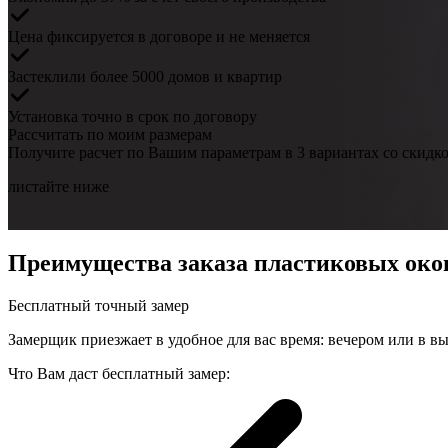
Цена фиксируется
в договоре и не меняется
Застеклили более 5000
домов и квартир
Установка точно
в срок по договору
Рассчитать по моим размерам
Получите расчет по Вашим параметрам в 3 вариантах со скидк
листайте ниже
Преимущества заказа пластиковых око
Бесплатный
точный замер
Замерщик приезжает в удобное для вас время: вечером или в вы
Что Вам даст бесплатный замер: