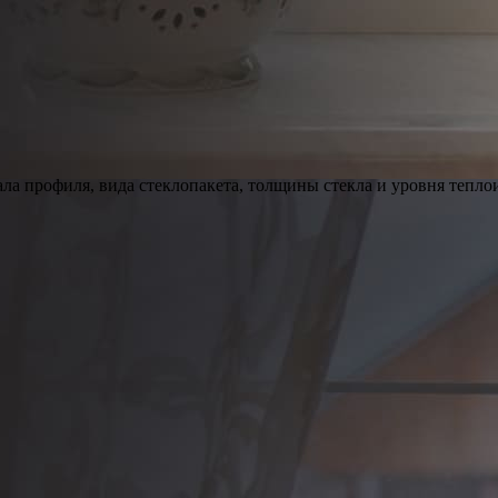
ала профиля, вида стеклопакета, толщины стекла и уровня тепло