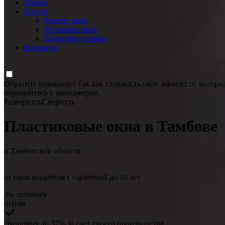
Акции
Услуги
Ремонт окон
Установка окон
Гарантия и сервис
Контакты
Обратите внимание! Так как стоимость окон зависит от матери
обращайтесь к менеджерам.
Развернуть
Свернуть
Пластиковые окна в Тамбове
и Тамбовской области
от производителя с гарантией до 10 лет
по оптовым
ценам
Экономия до 37%
за счет своего производства